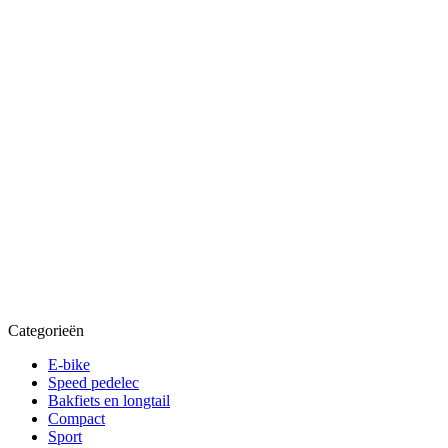
Categorieën
E-bike
Speed pedelec
Bakfiets en longtail
Compact
Sport