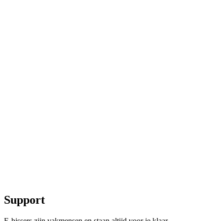
Support
E-bissers zijn vakmensen en staan altijd voor je klaar.