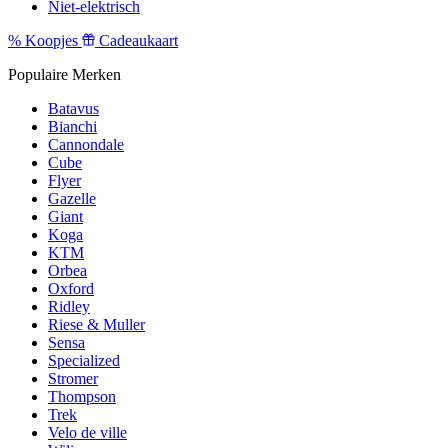
Niet-elektrisch
%
Koopjes
Cadeaukaart
Populaire Merken
Batavus
Bianchi
Cannondale
Cube
Flyer
Gazelle
Giant
Koga
KTM
Orbea
Oxford
Ridley
Riese & Muller
Sensa
Specialized
Stromer
Thompson
Trek
Velo de ville