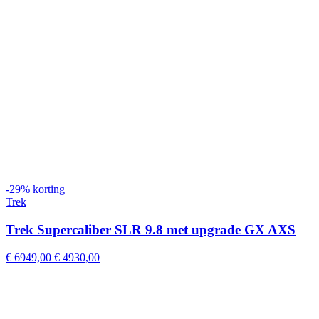
-29% korting
Trek
Trek Supercaliber SLR 9.8 met upgrade GX AXS
Original
Current
€
6949,00
€
4930,00
price
price
was:
is:
€ 6949,00.
€ 4930,00.