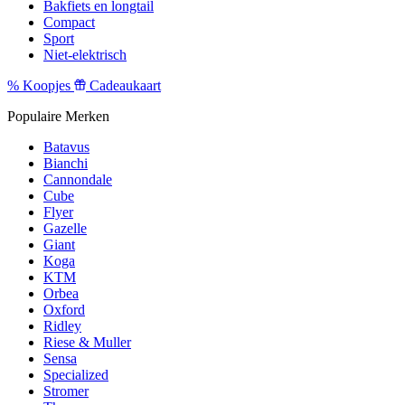
Bakfiets en longtail
Compact
Sport
Niet-elektrisch
%
Koopjes
Cadeaukaart
Populaire Merken
Batavus
Bianchi
Cannondale
Cube
Flyer
Gazelle
Giant
Koga
KTM
Orbea
Oxford
Ridley
Riese & Muller
Sensa
Specialized
Stromer