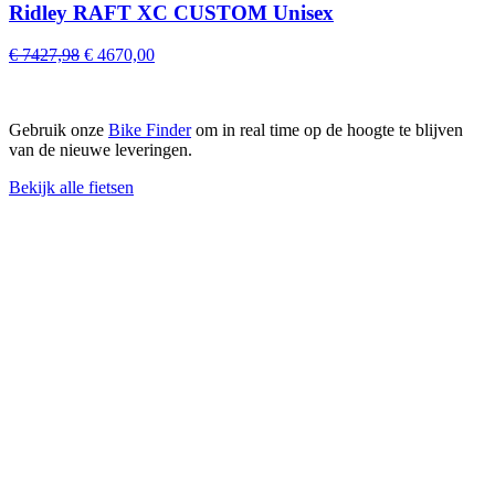
Ridley RAFT XC CUSTOM Unisex
Original
Current
€
7427,98
€
4670,00
price
price
was:
is:
€ 7427,98.
€ 4670,00.
Gebruik onze
Bike Finder
om in real time op de hoogte te blijven
van de nieuwe leveringen.
Bekijk alle fietsen