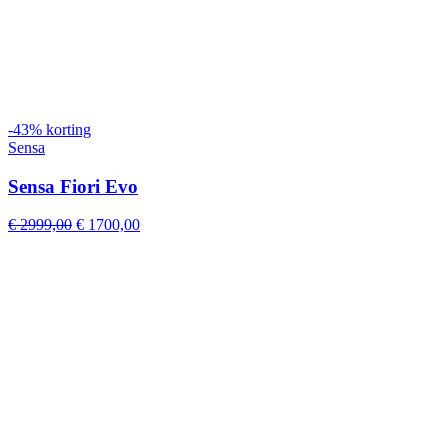
-43% korting
Sensa
Sensa Fiori Evo
Original
Current
€
2999,00
€
1700,00
price
price
was:
is:
€ 2999,00.
€ 1700,00.