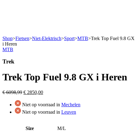
Shop
>
Fietsen
>
Niet-Elektrisch
>
Sport
>
MTB
>
Trek Top Fuel 9.8 GX
i Heren
MTB
Trek
Trek Top Fuel 9.8 GX i Heren
Original
Current
€
6098,99
€
2850,00
price
price
was:
is:
Niet op voorraad in
Mechelen
€ 6098,99.
€ 2850,00.
Niet op voorraad in
Leuven
Size
M/L