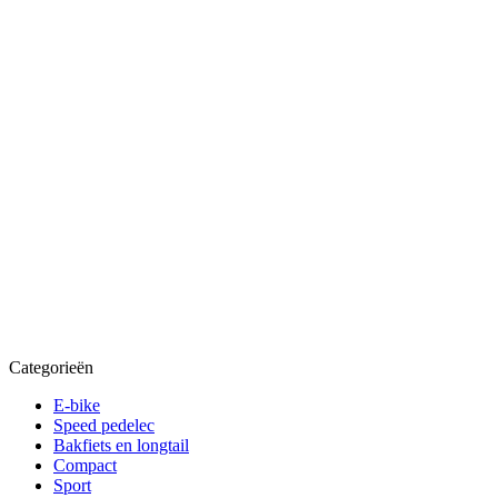
Categorieën
E-bike
Speed pedelec
Bakfiets en longtail
Compact
Sport