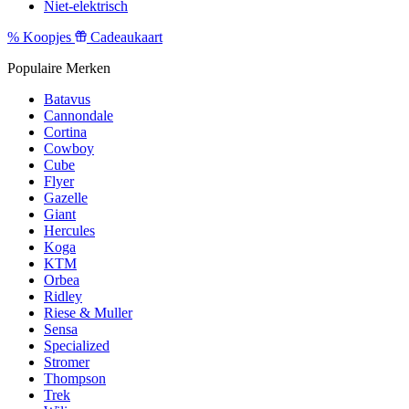
Niet-elektrisch
%
Koopjes
Cadeaukaart
Populaire Merken
Batavus
Cannondale
Cortina
Cowboy
Cube
Flyer
Gazelle
Giant
Hercules
Koga
KTM
Orbea
Ridley
Riese & Muller
Sensa
Specialized
Stromer
Thompson
Trek