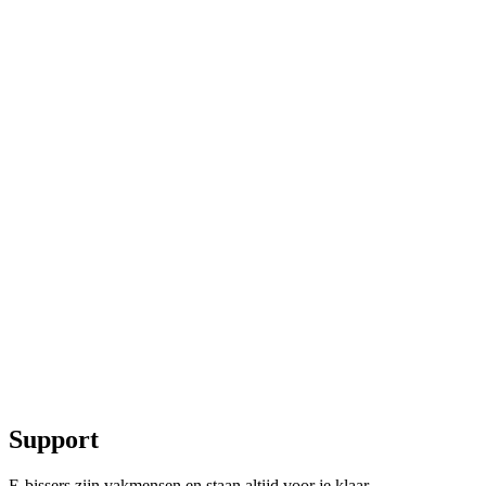
Support
E-bissers zijn vakmensen en staan altijd voor je klaar.